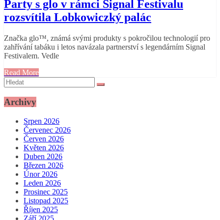
Party s glo v rámci Signal Festivalu
rozsvítila Lobkowiczký palác
Značka glo™, známá svými produkty s pokročilou technologií pro
zahřívání tabáku i letos navázala partnerství s legendárním Signal
Festivalem. Vedle
Read More
Archivy
Srpen 2026
Červenec 2026
Červen 2026
Květen 2026
Duben 2026
Březen 2026
Únor 2026
Leden 2026
Prosinec 2025
Listopad 2025
Říjen 2025
Září 2025