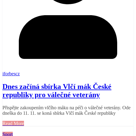
iforbescz
Dnes začíná sbírka Vlčí mák České
republiky pro válečné veterány
Přispějte zakoupením vlčího máku na péči o válečné veterány. Ode
dneška do 11. 11. se koná sbírka Vlčí mák České republiky
Read More
Sport