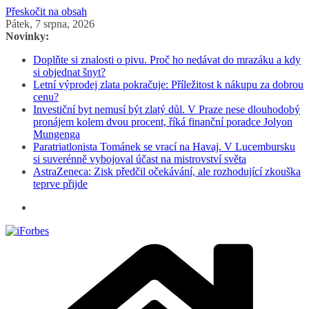
Přeskočit na obsah
Pátek, 7 srpna, 2026
Novinky:
Doplňte si znalosti o pivu. Proč ho nedávat do mrazáku a kdy
si objednat šnyt?
Letní výprodej zlata pokračuje: Příležitost k nákupu za dobrou
cenu?
Investiční byt nemusí být zlatý důl. V Praze nese dlouhodobý
pronájem kolem dvou procent, říká finanční poradce Jolyon
Mungenga
Paratriatlonista Tománek se vrací na Havaj. V Lucembursku
si suverénně vybojoval účast na mistrovství světa
AstraZeneca: Zisk předčil očekávání, ale rozhodující zkouška
teprve přijde