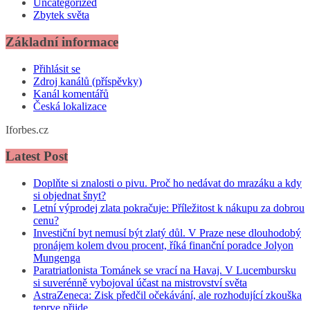
Uncategorized
Zbytek světa
Základní informace
Přihlásit se
Zdroj kanálů (příspěvky)
Kanál komentářů
Česká lokalizace
Iforbes.cz
Latest Post
Doplňte si znalosti o pivu. Proč ho nedávat do mrazáku a kdy
si objednat šnyt?
Letní výprodej zlata pokračuje: Příležitost k nákupu za dobrou
cenu?
Investiční byt nemusí být zlatý důl. V Praze nese dlouhodobý
pronájem kolem dvou procent, říká finanční poradce Jolyon
Mungenga
Paratriatlonista Tománek se vrací na Havaj. V Lucembursku
si suverénně vybojoval účast na mistrovství světa
AstraZeneca: Zisk předčil očekávání, ale rozhodující zkouška
teprve přijde