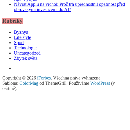
Návrat Applu na vrchol: Proč trh upřednostnil opatrnost před
obrovskými investicemi do AI?
Rubriky
Byznys
Life style
Sport
Technologie
Uncategorized
Zbytek světa
Copyright © 2026
iForbes
. Všechna práva vyhrazena.
Šablona:
ColorMag
od ThemeGrill. Používáme
WordPress
(v
češtině).