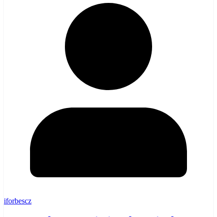
iforbescz