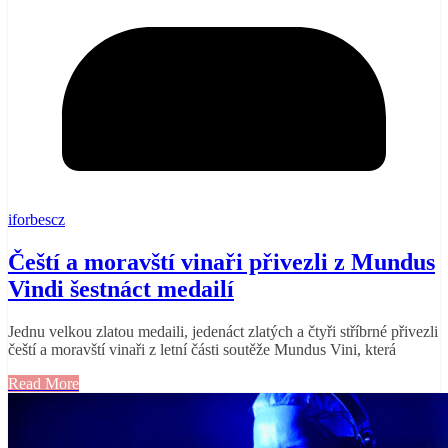
iforbescz
Čeští a moravští vinaři přivezli z Mundus
Vindi šestnáct medailí
Jednu velkou zlatou medaili, jedenáct zlatých a čtyři stříbrné přivezli
čeští a moravští vinaři z letní části soutěže Mundus Vini, která
Read More