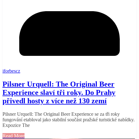
iforbescz
Pilsner Urquell: The Original Beer
Experience slaví tři roky. Do Prahy
přivedl hosty z více než 130 zemí
Pilsner Urquell: The Original Beer Experience se za tři roky
fungování etabloval jako stabilní součást pražské turistické nabídky.
Expozice The
Read More