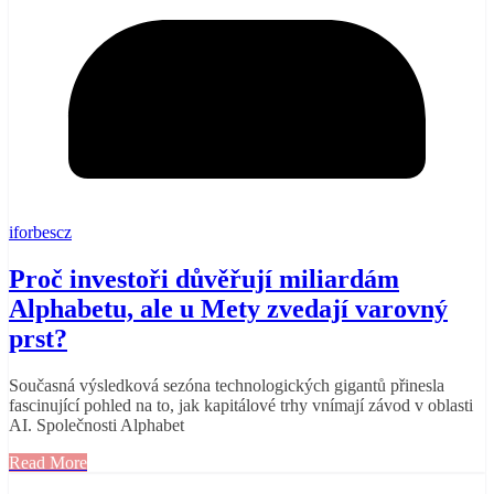
iforbescz
Proč investoři důvěřují miliardám
Alphabetu, ale u Mety zvedají varovný
prst?
Současná výsledková sezóna technologických gigantů přinesla
fascinující pohled na to, jak kapitálové trhy vnímají závod v oblasti
AI. Společnosti Alphabet
Read More