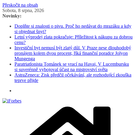
Přeskočit na obsah
Sobota, 8 srpna, 2026
Novinky:
Doplňte si znalosti o pivu. Proč ho nedávat do mrazáku a kdy
si objednat šnyt?
Letní výprodej zlata pokračuje: Příležitost k nákupu za dobrou
cenu?
Investiční byt nemusí být zlatý důl. V Praze nese dlouhodobý
pronájem kolem dvou procent, říká finanční poradce Jolyon
Mungenga
Paratriatlonista Tománek se vrací na Havaj. V Lucembursku
si suverénně vybojoval účast na mistrovství světa
AstraZeneca: Zisk předčil očekávání, ale rozhodující zkouška
teprve přijde