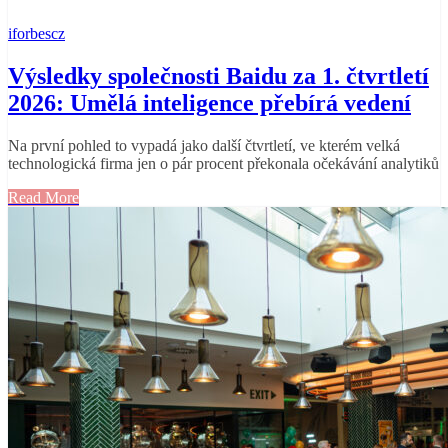
iforbescz
Výsledky společnosti Baidu za 1. čtvrtletí
2026: Umělá inteligence přebírá vedení
Na první pohled to vypadá jako další čtvrtletí, ve kterém velká
technologická firma jen o pár procent překonala očekávání analytiků
Read More