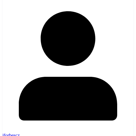
iforbescz