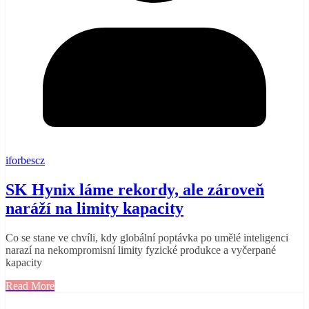
iforbescz
SK Hynix láme rekordy, ale zároveň
naráží na limity kapacity
Co se stane ve chvíli, kdy globální poptávka po umělé inteligenci
narazí na nekompromisní limity fyzické produkce a vyčerpané
kapacity
Read More