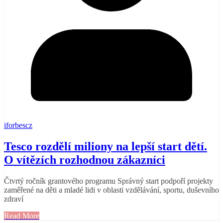
iforbescz
Tesco rozdělí miliony na lepší start dětí.
O vítězích rozhodnou zákazníci
Čtvrtý ročník grantového programu Správný start podpoří projekty
zaměřené na děti a mladé lidi v oblasti vzdělávání, sportu, duševního
zdraví
Read More