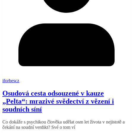
iforbescz
Osudová cesta odsouzené v kauze
„Pelta“: mrazivé svědectví z vězení i
soudních síní
Co dokáže s psychikou člověka udělat osm let života v nejistotě a
čekání na soudní verdikt? Své o tom ví