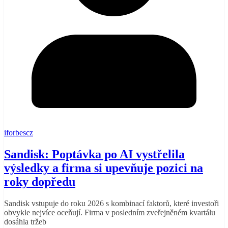
iforbescz
Sandisk: Poptávka po AI vystřelila
výsledky a firma si upevňuje pozici na
roky dopředu
Sandisk vstupuje do roku 2026 s kombinací faktorů, které investoři
obvykle nejvíce oceňují. Firma v posledním zveřejněném kvartálu
dosáhla tržeb