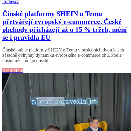
iforbescz
Čínské platformy SHEIN a Temu
přetvářejí evropský e-commerce. České
obchody přicházejí až o 15 % tržeb, mění
se i pravidla EU
Čínské online platformy SHEIN a Temu v posledních dvou letech
zásadně ovlivňují dynamiku evropského e-commerce trhu. Podle
dostupných údajů dosáhl
Read More