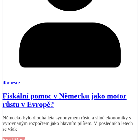
iforbescz
Fiskální pomoc v Německu jako motor
růstu v Evropě?
Německo bylo dlouhá léta synonymem růstu a silné ekonomiky s
vyrovnaným rozpočtem jako hlavním pilířem. V posledních letech
se však
Read More