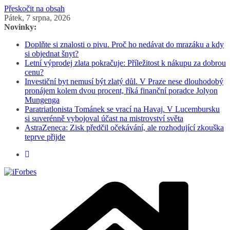
Přeskočit na obsah
Pátek, 7 srpna, 2026
Novinky:
Doplňte si znalosti o pivu. Proč ho nedávat do mrazáku a kdy
si objednat šnyt?
Letní výprodej zlata pokračuje: Příležitost k nákupu za dobrou
cenu?
Investiční byt nemusí být zlatý důl. V Praze nese dlouhodobý
pronájem kolem dvou procent, říká finanční poradce Jolyon
Mungenga
Paratriatlonista Tománek se vrací na Havaj. V Lucembursku
si suverénně vybojoval účast na mistrovství světa
AstraZeneca: Zisk předčil očekávání, ale rozhodující zkouška
teprve přijde