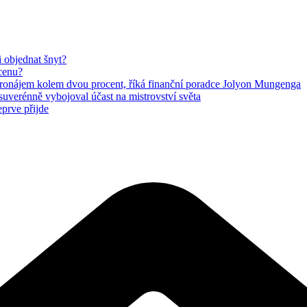
i objednat šnyt?
 cenu?
 pronájem kolem dvou procent, říká finanční poradce Jolyon Mungenga
suverénně vybojoval účast na mistrovství světa
eprve přijde