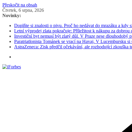
Přeskočit na obsah
Čtvrtek, 6 srpna, 2026
Novinky:
Doplňte si znalosti o pivu. Proč ho nedávat do mrazáku a kdy s
Letní výprodej zlata pokračuje: Příležitost k nákupu za dobrou
Investiční byt nemusí být zlatý důl. V Praze nese dlouhodobý
Paratriatlonista Tománek se vrací na Havaj. V Lucembursku si 
AstraZeneca: Zisk předčil očekávání, ale rozhodující zkouška t