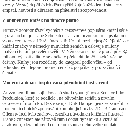
výzvy. Ve svých příbězích dětem přibližuje každodenní situace s
empatií, hravostí a důrazem na přátelství i zodpovědnost.
Z oblíbených knížek na filmové plátno
Filmové dobrodružství vychází z celosvětově populární knižní série,
jejíž autorkou je Liane Schneider. Ta svou první knihu napsala pro
svou dceru v roce 1992. Dnes patří Conni mezi nejúspěšnější dětské
knižní značky v německy mluvících zemích a oslovuje miliony
malých čtenářů po celém světě. V Německu se ročně prodá přes 3,5
milionu výtisků a tituly se dočkaly překladů do 25 jazyků včetně
češtiny. Knihy jsou rozděleny do kategorií podle věku – od
jednoduchých leporel pro nejmenší až po příběhy pro začínající
čtenáře.
Moderní animace inspirovaná původními ilustracemi
Za vznikem filmu stojí německá studia youngfilms a Senator Film
Produktion, která se podílela i na původním seriálu a prvním
celovečerním snímku. Režie se ujal Dirk Hampel, jenž se zaměřil na
moderní technické zpracování kombinující prvky 2D a 3D animace.
Cílem tvůrců bylo zachovat estetiku původních knižních ilustrací
Liane Schneider, ale zároveň filmu dodat dynamiku a vizuální
atraktivitu, která odpovídá nárokům současného velkého plátna.