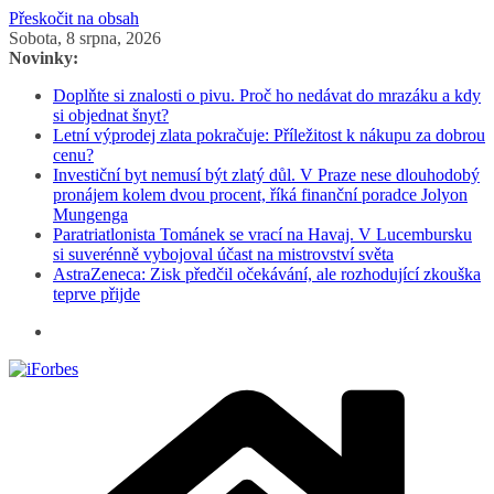
Přeskočit na obsah
Sobota, 8 srpna, 2026
Novinky:
Doplňte si znalosti o pivu. Proč ho nedávat do mrazáku a kdy
si objednat šnyt?
Letní výprodej zlata pokračuje: Příležitost k nákupu za dobrou
cenu?
Investiční byt nemusí být zlatý důl. V Praze nese dlouhodobý
pronájem kolem dvou procent, říká finanční poradce Jolyon
Mungenga
Paratriatlonista Tománek se vrací na Havaj. V Lucembursku
si suverénně vybojoval účast na mistrovství světa
AstraZeneca: Zisk předčil očekávání, ale rozhodující zkouška
teprve přijde