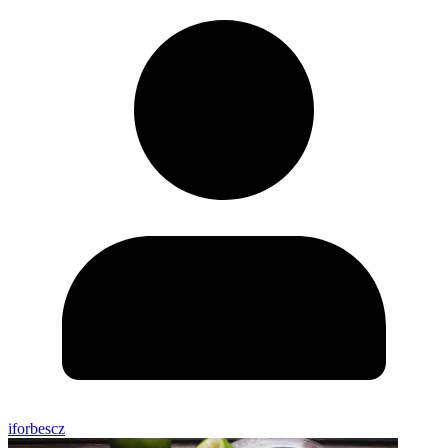
iforbescz