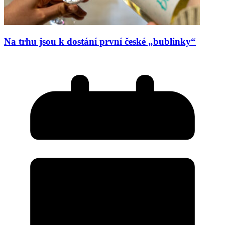
Na trhu jsou k dostání první české „bublinky“