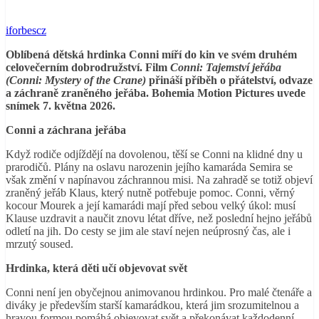
iforbescz
Oblíbená dětská hrdinka Conni míří do kin ve svém druhém
celovečerním dobrodružství. Film
Conni: Tajemství jeřába
(Conni: Mystery of the Crane)
přináší příběh o přátelství, odvaze
a záchraně zraněného jeřába. Bohemia Motion Pictures uvede
snímek 7. května 2026.
Conni a záchrana jeřába
Když rodiče odjíždějí na dovolenou, těší se Conni na klidné dny u
prarodičů. Plány na oslavu narozenin jejího kamaráda Semira se
však změní v napínavou záchrannou misi. Na zahradě se totiž objeví
zraněný jeřáb Klaus, který nutně potřebuje pomoc. Conni, věrný
kocour Mourek a její kamarádi mají před sebou velký úkol: musí
Klause uzdravit a naučit znovu létat dříve, než poslední hejno jeřábů
odletí na jih. Do cesty se jim ale staví nejen neúprosný čas, ale i
mrzutý soused.
Hrdinka, která děti učí objevovat svět
Conni není jen obyčejnou animovanou hrdinkou. Pro malé čtenáře a
diváky je především starší kamarádkou, která jim srozumitelnou a
hravou formou pomáhá objevovat svět a překonávat každodenní