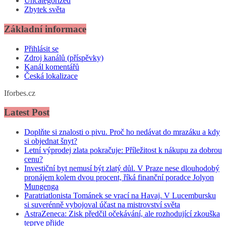
Uncategorized
Zbytek světa
Základní informace
Přihlásit se
Zdroj kanálů (příspěvky)
Kanál komentářů
Česká lokalizace
Iforbes.cz
Latest Post
Doplňte si znalosti o pivu. Proč ho nedávat do mrazáku a kdy
si objednat šnyt?
Letní výprodej zlata pokračuje: Příležitost k nákupu za dobrou
cenu?
Investiční byt nemusí být zlatý důl. V Praze nese dlouhodobý
pronájem kolem dvou procent, říká finanční poradce Jolyon
Mungenga
Paratriatlonista Tománek se vrací na Havaj. V Lucembursku
si suverénně vybojoval účast na mistrovství světa
AstraZeneca: Zisk předčil očekávání, ale rozhodující zkouška
teprve přijde