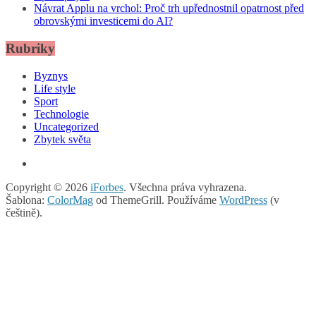
Návrat Applu na vrchol: Proč trh upřednostnil opatrnost před
obrovskými investicemi do AI?
Rubriky
Byznys
Life style
Sport
Technologie
Uncategorized
Zbytek světa
Copyright © 2026
iForbes
. Všechna práva vyhrazena.
Šablona:
ColorMag
od ThemeGrill. Používáme
WordPress
(v
češtině).