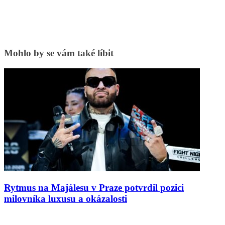
Mohlo by se vám také líbit
Rytmus na Majálesu v Praze potvrdil pozici
milovníka luxusu a okázalosti