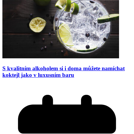
S kvalitním alkoholem si i doma můžete namíchat
koktejl jako v luxusním baru