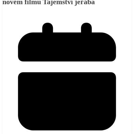
novém filmu Tajemství jeřába