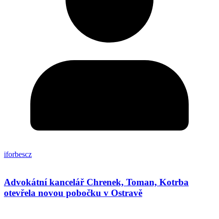
iforbescz
Advokátní kancelář Chrenek, Toman, Kotrba
otevřela novou pobočku v Ostravě