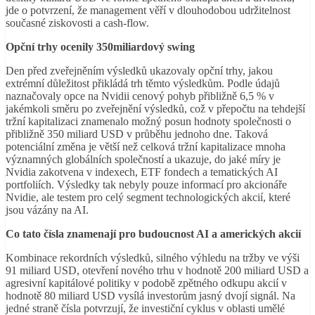
jde o potvrzení, že management věří v dlouhodobou udržitelnost
současné ziskovosti a cash-flow.
Opční trhy ocenily 350miliardový swing
Den před zveřejněním výsledků ukazovaly opční trhy, jakou
extrémní důležitost přikládá trh těmto výsledkům. Podle údajů
naznačovaly opce na Nvidii cenový pohyb přibližně 6,5 % v
jakémkoli směru po zveřejnění výsledků, což v přepočtu na tehdejší
tržní kapitalizaci znamenalo možný posun hodnoty společnosti o
přibližně 350 miliard USD v průběhu jednoho dne. Taková
potenciální změna je větší než celková tržní kapitalizace mnoha
významných globálních společností a ukazuje, do jaké míry je
Nvidia zakotvena v indexech, ETF fondech a tematických AI
portfoliích. Výsledky tak nebyly pouze informací pro akcionáře
Nvidie, ale testem pro celý segment technologických akcií, které
jsou vázány na AI.
Co tato čísla znamenají pro budoucnost AI a amerických akcií
Kombinace rekordních výsledků, silného výhledu na tržby ve výši
91 miliard USD, otevření nového trhu v hodnotě 200 miliard USD a
agresivní kapitálové politiky v podobě zpětného odkupu akcií v
hodnotě 80 miliard USD vysílá investorům jasný dvojí signál. Na
jedné straně čísla potvrzují, že investiční cyklus v oblasti umělé