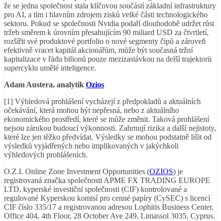
že se jedna společnost stala klíčovou součástí základní infrastruktury
pro AI, a tím i hlavním zdrojem zisků velké části technologického
sektoru. Pokud se společnosti Nvidia podaří dlouhodobě udržet růst
tržeb směrem k úrovním přesahujícím 90 miliard USD za čtvrtletí,
rozšířit své produktové portfolio o nové segmenty čipů a zároveň
efektivně vracet kapitál akcionářům, může být současná tržní
kapitalizace v řádu bilionů pouze mezizastávkou na delší trajektorii
supercyklu umělé inteligence.
Adam Austera, analytik
Ozios
[1] Výhledová prohlášení vycházejí z předpokladů a aktuálních
očekávání, která mohou být nepřesná, nebo z aktuálního
ekonomického prostředí, které se může změnit. Taková prohlášení
nejsou zárukou budoucí výkonnosti. Zahrnují rizika a další nejistoty,
které lze jen těžko předvídat. Výsledky se mohou podstatně lišit od
výsledků vyjádřených nebo implikovaných v jakýchkoli
výhledových prohlášeních.
O.Z.I. Online Zone Investment Opportunities (
OZIOS
) je
registrovaná značka společnosti APME FX TRADING EUROPE
LTD, kyperské investiční společnosti (CIF) kontrolované a
regulované Kyperskou komisí pro cenné papíry (CySEC) s licencí
CIF číslo 335/17 a registrovanou adresou Lophitis Business Center,
Office 404, 4th Floor, 28 October Ave 249, Limassol 3035, Cyprus.