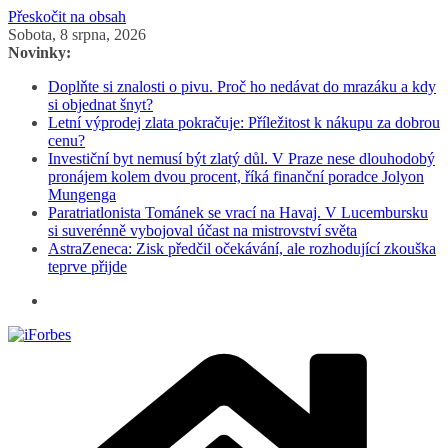
Přeskočit na obsah
Sobota, 8 srpna, 2026
Novinky:
Doplňte si znalosti o pivu. Proč ho nedávat do mrazáku a kdy
si objednat šnyt?
Letní výprodej zlata pokračuje: Příležitost k nákupu za dobrou
cenu?
Investiční byt nemusí být zlatý důl. V Praze nese dlouhodobý
pronájem kolem dvou procent, říká finanční poradce Jolyon
Mungenga
Paratriatlonista Tománek se vrací na Havaj. V Lucembursku
si suverénně vybojoval účast na mistrovství světa
AstraZeneca: Zisk předčil očekávání, ale rozhodující zkouška
teprve přijde