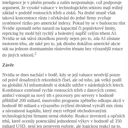
inteligence je v plném proudu a zatím nezpomaluje, což podporuje
argument, že vysoké valuace v technologickém sektoru mají reálný
základ v podobě rostoucích tržeb a zisků. Na druhé straně však
taková koncentrace růstu i očekávání do jedné firmy zvyšuje
systémové riziko pro americké indexy. Pokud by se v budoucnu růst
Nvidie zpomalil nebo narazil na kapacitní či poptávkové limity,
repricing by mohl být rychlý a bolestivý napříč celým trhem AI.
Nvidia se tak stává zkouškou pravdy nejen pro to, zda AI zůstane
motorem trhu, ale také pro to, jak dlouho dokážou americké akcie
stát na jednom dominantním růstovém tématu bez výraznější rotace
2
do jiných sektorů.
Závěr
Nvidia se dnes nachází v bodě, kdy se její valuace neodvíjí pouze
od právě dosažených rekordních čísel, ale od toho, jak velký podíl
na globální AI infrastruktuře si dokáže udržet v následujících letech.
Kombinace extrémně rychle rostoucích tržeb z datových center,
ambicí vstoupit na nový trh s procesory pro servery v hodnotě
přibližně 200 miliard, masivního programu zpětného odkupu akcií v
hodnotě 80 miliard a výrazného zvýšení dividend vytváří mix růstu
a návratnosti kapitálu, který mezi veřejně obchodovanými
technologickými firmami nemá obdoby. Reakce investorů a opčních
trhů, které ocenily potenciální jednodenní výkyv v hodnotě až 350
miliard USD, není jen projevem euforie, ale logickou reakcí na to,