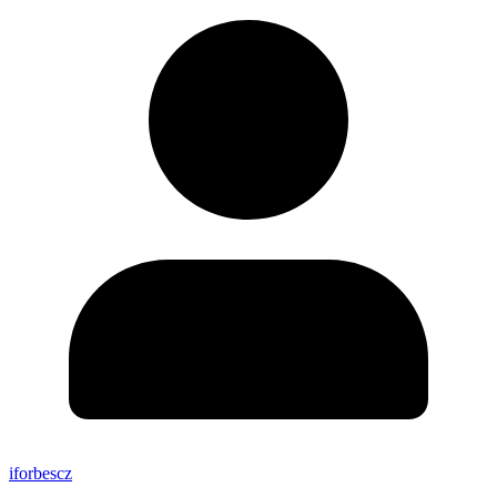
iforbescz