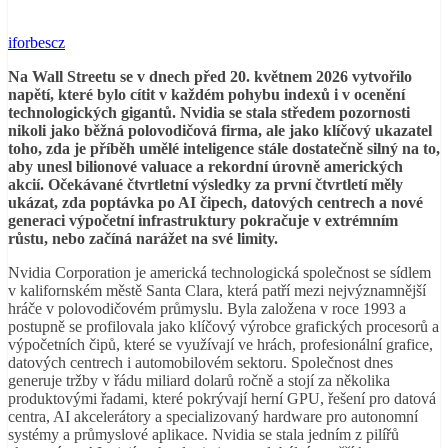
iforbescz
Na Wall Streetu se v dnech před 20. květnem 2026 vytvořilo
napětí, které bylo cítit v každém pohybu indexů i v ocenění
technologických gigantů. Nvidia se stala středem pozornosti
nikoli jako běžná polovodičová firma, ale jako klíčový ukazatel
toho, zda je příběh umělé inteligence stále dostatečně silný na to,
aby unesl bilionové valuace a rekordní úrovně amerických
akcií. Očekávané čtvrtletní výsledky za první čtvrtletí měly
ukázat, zda poptávka po AI čipech, datových centrech a nové
generaci výpočetní infrastruktury pokračuje v extrémním
růstu, nebo začíná narážet na své limity.
Nvidia Corporation je americká technologická společnost se sídlem
v kalifornském městě Santa Clara, která patří mezi nejvýznamnější
hráče v polovodičovém průmyslu. Byla založena v roce 1993 a
postupně se profilovala jako klíčový výrobce grafických procesorů a
výpočetních čipů, které se využívají ve hrách, profesionální grafice,
datových centrech i automobilovém sektoru. Společnost dnes
generuje tržby v řádu miliard dolarů ročně a stojí za několika
produktovými řadami, které pokrývají herní GPU, řešení pro datová
centra, AI akcelerátory a specializovaný hardware pro autonomní
systémy a průmyslové aplikace. Nvidia se stala jedním z pilířů