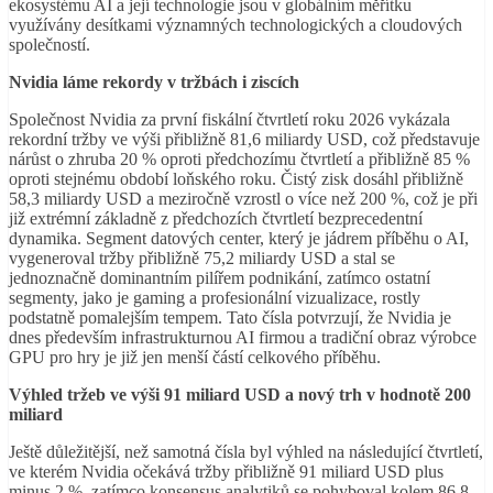
ekosystému AI a její technologie jsou v globálním měřítku
využívány desítkami významných technologických a cloudových
společností.
Nvidia láme rekordy v tržbách i ziscích
Společnost Nvidia za první fiskální čtvrtletí roku 2026 vykázala
rekordní tržby ve výši přibližně 81,6 miliardy USD, což představuje
nárůst o zhruba 20 % oproti předchozímu čtvrtletí a přibližně 85 %
oproti stejnému období loňského roku. Čistý zisk dosáhl přibližně
58,3 miliardy USD a meziročně vzrostl o více než 200 %, což je při
již extrémní základně z předchozích čtvrtletí bezprecedentní
dynamika. Segment datových center, který je jádrem příběhu o AI,
vygeneroval tržby přibližně 75,2 miliardy USD a stal se
jednoznačně dominantním pilířem podnikání, zatímco ostatní
segmenty, jako je gaming a profesionální vizualizace, rostly
podstatně pomalejším tempem. Tato čísla potvrzují, že Nvidia je
dnes především infrastrukturnou AI firmou a tradiční obraz výrobce
GPU pro hry je již jen menší částí celkového příběhu.
Výhled tržeb ve výši 91 miliard USD a nový trh v hodnotě 200
miliard
Ještě důležitější, než samotná čísla byl výhled na následující čtvrtletí,
ve kterém Nvidia očekává tržby přibližně 91 miliard USD plus
minus 2 %, zatímco konsensus analytiků se pohyboval kolem 86,8