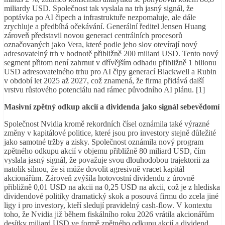
miliardy USD. Společnost tak vyslala na trh jasný signál, že
poptávka po AI čipech a infrastruktuře nezpomaluje, ale dále
zrychluje a předbíhá očekávání. Generální ředitel Jensen Huang
zároveň představil novou generaci centrálních procesorů
označovaných jako Vera, které podle jeho slov otevírají nový
adresovatelný trh v hodnotě přibližně 200 miliard USD. Tento nový
segment přitom není zahrnut v dřívějším odhadu přibližně 1 bilionu
USD adresovatelného trhu pro AI čipy generací Blackwell a Rubin
v období let 2025 až 2027, což znamená, že firma přidává další
vrstvu růstového potenciálu nad rámec původního AI plánu. [1]
Masivní zpětný odkup akcií a dividenda jako signál sebevědomí
Společnost Nvidia kromě rekordních čísel oznámila také výrazné
změny v kapitálové politice, které jsou pro investory stejně důležité
jako samotné tržby a zisky. Společnost oznámila nový program
zpětného odkupu akcií v objemu přibližně 80 miliard USD, čím
vyslala jasný signál, že považuje svou dlouhodobou trajektorii za
natolik silnou, že si může dovolit agresivně vracet kapitál
akcionářům. Zároveň zvýšila hotovostní dividendu z úrovně
přibližně 0,01 USD na akcii na 0,25 USD na akcii, což je z hlediska
dividendové politiky dramatický skok a posouvá firmu do zcela jiné
ligy i pro investory, kteří sledují pravidelný cash-flow. V kontextu
toho, že Nvidia již během fiskálního roku 2026 vrátila akcionářům
desítky miliard USD ve formě zpětného odkupu akcií a dividend,