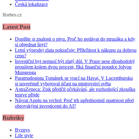
Česká lokalizace
Iforbes.cz
Latest Post
Doplňte si znalosti o pivu. Proč ho nedávat do mrazáku a kdy
si objednat šnyt?
Letní výprodej zlata pokračuje: Příležitost k nákupu za dobrou
cenu?
Investiční byt nemusí být zlatý důl. V Praze nese dlouhodobý
pronájem kolem dvou procent, říká finanční poradce Jolyon
Mungenga
Paratriatlonista Tománek se vrací na Havaj. V Lucembursku
si suverénně vybojoval účast na mistrovství světa
AstraZeneca: Zisk předčil očekávání, ale rozhodující zkouška
teprve přijde
Návrat Applu na vrchol: Proč trh upřednostnil opatrnost před
obrovskými investicemi do AI?
Rubriky
Byznys
Life style