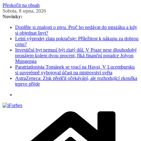
Přeskočit na obsah
Sobota, 8 srpna, 2026
Novinky:
Doplňte si znalosti o pivu. Proč ho nedávat do mrazáku a kdy
si objednat šnyt?
Letní výprodej zlata pokračuje: Příležitost k nákupu za dobrou
cenu?
Investiční byt nemusí být zlatý důl. V Praze nese dlouhodobý
pronájem kolem dvou procent, říká finanční poradce Jolyon
Mungenga
Paratriatlonista Tománek se vrací na Havaj. V Lucembursku
si suverénně vybojoval účast na mistrovství světa
AstraZeneca: Zisk předčil očekávání, ale rozhodující zkouška
teprve přijde