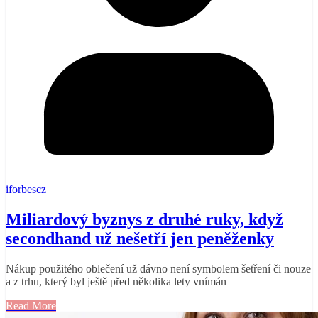
iforbescz
Miliardový byznys z druhé ruky, když
secondhand už nešetří jen peněženky
Nákup použitého oblečení už dávno není symbolem šetření či nouze
a z trhu, který byl ještě před několika lety vnímán
Read More