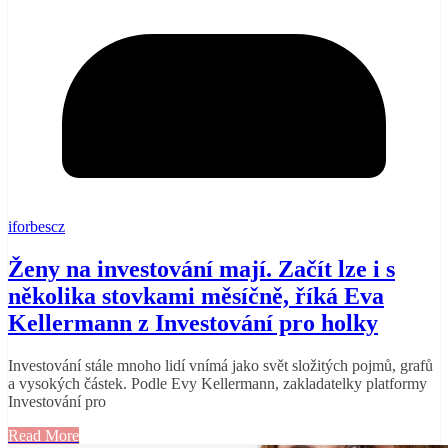
iforbescz
Ženy na investování mají. Začít lze i s
několika stovkami měsíčně, říká Eva
Kellermann z Investování pro holky
Investování stále mnoho lidí vnímá jako svět složitých pojmů, grafů
a vysokých částek. Podle Evy Kellermann, zakladatelky platformy
Investování pro
Read More