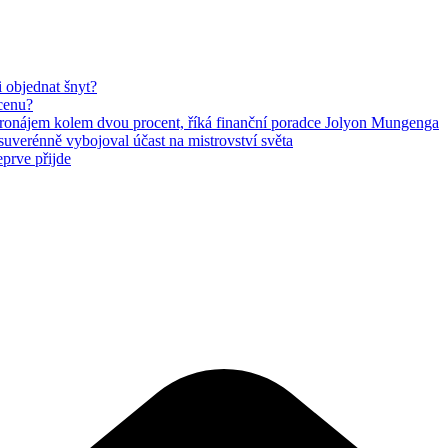
i objednat šnyt?
 cenu?
 pronájem kolem dvou procent, říká finanční poradce Jolyon Mungenga
suverénně vybojoval účast na mistrovství světa
eprve přijde