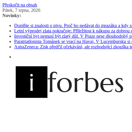
Přeskočit na obsah
Pátek, 7 srpna, 2026
Novinky:
Doplňte si znalosti o pivu. Proč ho nedávat do mrazáku a kdy s
Letní výprodej zlata pokračuje: Příležitost k nákupu za dobrou
Investiční byt nemusí být zlatý důl. V Praze nese dlouhodobý
Paratriatlonista Tománek se vrací na Havaj. V Lucembursku si 
AstraZeneca: Zisk předčil očekávání, ale rozhodující zkouška t